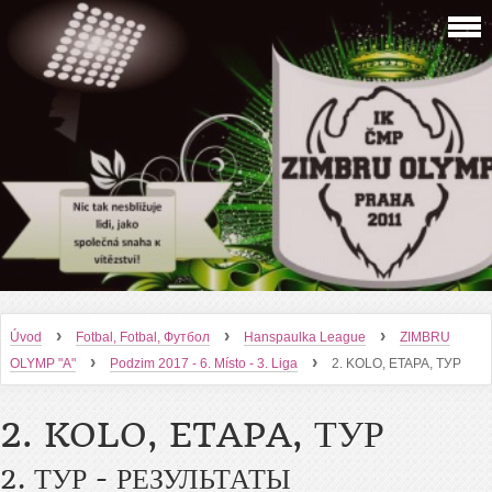
›
›
›
Úvod
Fotbal, Fotbal, Футбол
Hanspaulka League
ZIMBRU
›
›
OLYMP "A"
Podzim 2017 - 6. Místo - 3. Liga
2. KOLO, ETAPA, ТУР
2. KOLO, ETAPA, ТУР
2. ТУР - РЕЗУЛЬТАТЫ