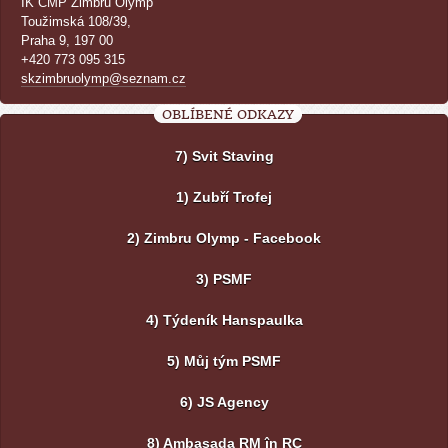
IK ČMP Zimbru Olymp
Toužimská 108/39,
Praha 9, 197 00
+420 773 095 315
skzimbruolymp@seznam.cz
OBLÍBENÉ ODKAZY
7) Svit Staving
1) Zubří Trofej
2) Zimbru Olymp - Facebook
3) PSMF
4) Týdeník Hanspaulka
5) Můj tým PSMF
6) JS Agency
8) Ambasada RM în RC