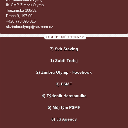
IK ČMP Zimbru Olymp
Toužimská 108/39,
Praha 9, 197 00
+420 773 095 315
skzimbruolymp@seznam.cz
OBLÍBENÉ ODKAZY
7) Svit Staving
1) Zubří Trofej
2) Zimbru Olymp - Facebook
3) PSMF
4) Týdeník Hanspaulka
5) Můj tým PSMF
6) JS Agency