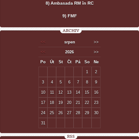
8) Ambasada RM în RC
9) FMF
ARCHIV
<<
srpen
>>
<<
2026
>>
Po
Út
St
Čt
Pá
So
Ne
1
2
3
4
5
6
7
8
9
10
11
12
13
14
15
16
17
18
19
20
21
22
23
24
25
26
27
28
29
30
31
RSS