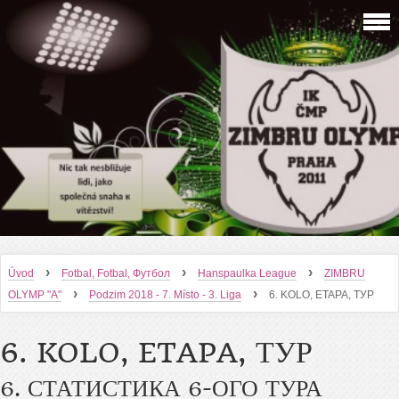
›
›
›
Úvod
Fotbal, Fotbal, Футбол
Hanspaulka League
ZIMBRU
›
›
OLYMP "A"
Podzim 2018 - 7. Místo - 3. Liga
6. KOLO, ETAPA, ТУР
6. KOLO, ETAPA, ТУР
6. СТАТИСТИКА 6-ОГО ТУРА