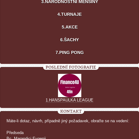
3.NÁRODNOSTNÍ MENŠINY
4.TURNAJE
5.AKCE
6.ŠACHY
7.PING PONG
POSLEDNÍ FOTOGRAFIE
1.HANSPAULKA LEAGUE
KONTAKT
Máte-li dotaz, návrh, případně jiný požadavek, obraťte se na vedení:
Předseda
Bc. Marandici Evgenij