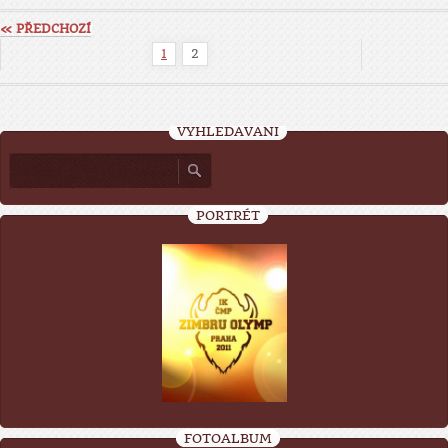
« PŘEDCHOZÍ
1
2
VYHLEDÁVÁNÍ
PORTRÉT
FOTOALBUM