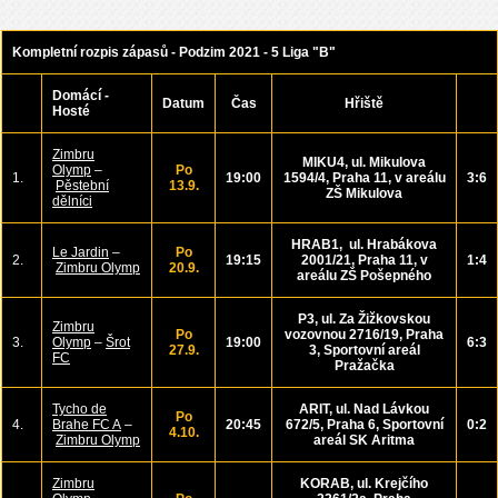
Kompletní rozpis zápasů - Podzim 2021 - 5 Liga "B"
Domácí -
Datum
Čas
Hřiště
Hosté
Zimbru
MIKU4, ul.
Mikulova
Olymp
–
Po
1.
19:00
1594/4, Praha 11, v areálu
3:6
Pěstební
13.9.
ZŠ Mikulova
dělníci
HRAB1, ul.
Hrabákova
Le Jardin
–
Po
2.
19:15
2001/21, Praha 11, v
1:4
Zimbru Olymp
20.9.
areálu ZŠ Pošepného
P3, ul.
Za Žižkovskou
Zimbru
Po
vozovnou 2716/19, Praha
3.
Olymp
–
Šrot
19:00
6:3
27.9.
3, Sportovní areál
FC
Pražačka
Tycho de
ARIT, ul.
Nad Lávkou
Po
4.
Brahe FC A
–
20:45
672/5, Praha 6,
Sportovní
0:2
4.10.
Zimbru Olymp
areál
SK Aritma
Zimbru
KORAB, ul.
Krejčího