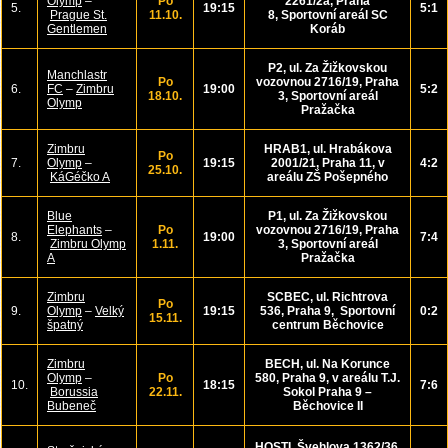
Olymp
–
Po
2261/2a, Praha
5.
19:15
5:1
Prague St.
11.10.
8,
Sportovní areál
SC
Gentlemen
Koráb
P2,
ul.
Za Žižkovskou
Manchlastr
Po
vozovnou 2716/19, Praha
6.
FC
–
Zimbru
19:00
5:2
18.10.
3, Sportovní areál
Olymp
Pražačka
Zimbru
HRAB1,
ul.
Hrabákova
Po
7.
Olymp
–
19:15
2001/21, Praha 11, v
4:2
25.10.
KáGéčko A
areálu ZŠ Pošepného
Blue
P1,
ul.
Za Žižkovskou
Elephants
–
Po
vozovnou 2716/19, Praha
8.
19:00
7:4
Zimbru Olymp
1.11.
3, Sportovní areál
A
Pražačka
Zimbru
SCBEC, ul.
Richtrova
Po
9.
Olymp
–
Velký
19:15
536, Praha 9, Sportovní
0:2
15.11.
špatný
centrum Běchovice
Zimbru
BECH, ul.
Na Korunce
Olymp
–
Po
580, Praha 9, v areálu T.J.
10.
18:15
7:6
Borussia
22.11.
Sokol Praha 9 –
Bubeneč
Běchovice II
HOSTI,
Švehlova 1362/36,