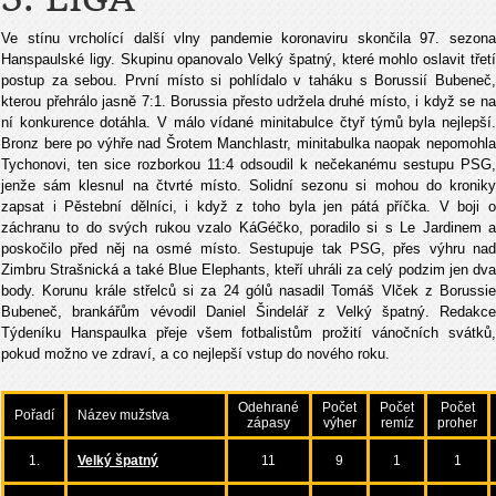
Ve stínu vrcholící další vlny pandemie koronaviru skončila 97. sezona
Hanspaulské ligy. Skupinu opanovalo Velký špatný, které mohlo oslavit třetí
postup za sebou. První místo si pohlídalo v taháku s Borussií Bubeneč,
kterou přehrálo jasně 7:1. Borussia přesto udržela druhé místo, i když se na
ní konkurence dotáhla. V málo vídané minitabulce čtyř týmů byla nejlepší.
Bronz bere po výhře nad Šrotem Manchlastr, minitabulka naopak nepomohla
Tychonovi, ten sice rozborkou 11:4 odsoudil k nečekanému sestupu PSG,
jenže sám klesnul na čtvrté místo. Solidní sezonu si mohou do kroniky
zapsat i Pěstební dělníci, i když z toho byla jen pátá příčka. V boji o
záchranu to do svých rukou vzalo KáGéčko, poradilo si s Le Jardinem a
poskočilo před něj na osmé místo. Sestupuje tak PSG, přes výhru nad
Zimbru Strašnická a také Blue Elephants, kteří uhráli za celý podzim jen dva
body. Korunu krále střelců si za 24 gólů nasadil Tomáš Vlček z Borussie
Bubeneč, brankářům vévodil Daniel Šindelář z Velký špatný. Redakce
Týdeníku Hanspaulka přeje všem fotbalistům prožití vánočních svátků,
pokud možno ve zdraví, a co nejlepší vstup do nového roku.
Odehrané
Počet
Počet
Počet
Pořadí
Název mužstva
zápasy
výher
remíz
proher
1.
Velký špatný
11
9
1
1