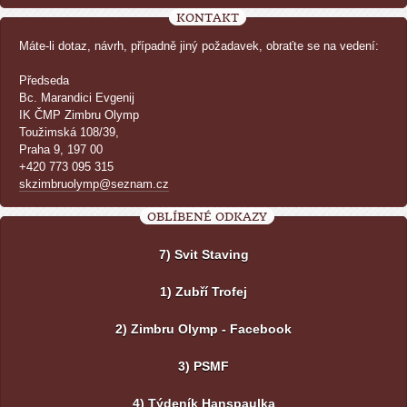
KONTAKT
Máte-li dotaz, návrh, případně jiný požadavek, obraťte se na vedení:
Předseda
Bc. Marandici Evgenij
IK ČMP Zimbru Olymp
Toužimská 108/39,
Praha 9, 197 00
+420 773 095 315
skzimbruolymp@seznam.cz
OBLÍBENÉ ODKAZY
7) Svit Staving
1) Zubří Trofej
2) Zimbru Olymp - Facebook
3) PSMF
4) Týdeník Hanspaulka