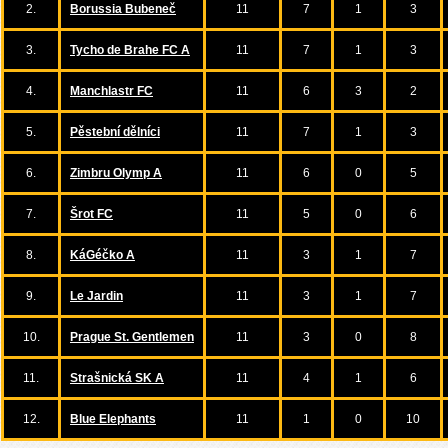
2.
Borussia Bubeneč
11
7
1
3
3.
Tycho de Brahe FC A
11
7
1
3
4.
Manchlastr FC
11
6
3
2
5.
Pěstební dělníci
11
7
1
3
6.
Zimbru Olymp A
11
6
0
5
7.
Šrot FC
11
5
0
6
8.
KáGéčko A
11
3
1
7
9.
Le Jardin
11
3
1
7
10.
Prague St. Gentlemen
11
3
0
8
11.
Strašnická SK A
11
4
1
6
12.
Blue Elephants
11
1
0
10