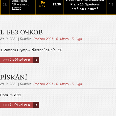
Strašnická
Po
11.
SK
–
Zimbru
19:30
Praha 10,
Sportovní
4:3
6.12.
Olymp
areál
SK Hostivař
1. БЕЗ ОЧКОВ
29. 9. 2021
|
Rubrika:
Podzim 2021 - 6. Místo - 5. Liga
1. Zimbru Olymp -
Pěstební dělníci
3
:6
CELÝ PŘÍSPĚVEK
PÍSKÁNÍ
28. 9. 2021
|
Rubrika:
Podzim 2021 - 6. Místo - 5. Liga
Podzim 2021
CELÝ PŘÍSPĚVEK