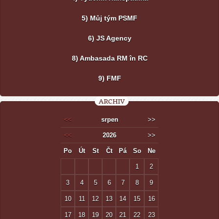
5) Můj tým PSMF
6) JS Agency
8) Ambasada RM în RC
9) FMF
ARCHIV
<<
srpen
>>
<<
2026
>>
Po
Út
St
Čt
Pá
So
Ne
1
2
3
4
5
6
7
8
9
10
11
12
13
14
15
16
17
18
19
20
21
22
23