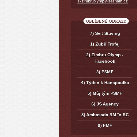
skzimbruolymp@seznam.cz
OBLÍBENÉ ODKAZY
7) Svit Staving
1) Zubří Trofej
2) Zimbru Olymp -
Facebook
3) PSMF
4) Týdeník Hanspaulka
5) Můj tým PSMF
6) JS Agency
8) Ambasada RM în RC
9) FMF