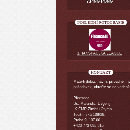
7.PING PONG
POSLEDNÍ FOTOGRAFIE
1.HANSPAULKA LEAGUE
KONTAKT
Máte-li dotaz, návrh, případně jin
požadavek, obraťte se na vedení:
Předseda
Bc. Marandici Evgenij
IK ČMP Zimbru Olymp
Toužimská 108/39,
Praha 9, 197 00
+420 773 095 315