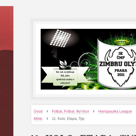
›
›
Úvod
Fotbal, Fotbal, Футбол
Hanspaulka League
›
Místo
11. Kolo, Etapa, Тур