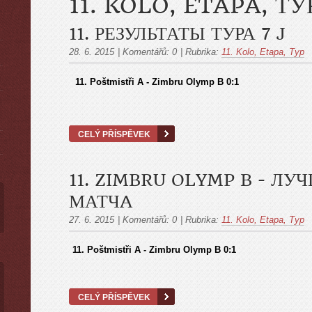
11. KOLO, ETAPA, ТУ
11. РЕЗУЛЬТАТЫ ТУРА 7 J
28. 6. 2015
|
Komentářů:
0
|
Rubrika:
11. Kolo, Etapa, Тур
ы
11
. Poštmistři A - Zimbru Olymp B 0:1
CELÝ PŘÍSPĚVEK
11. ZIMBRU OLYMP B - ЛУ
МАТЧA
27. 6. 2015
|
Komentářů:
0
|
Rubrika:
11. Kolo, Etapa, Тур
11
. Poštmistři A - Zimbru Olymp B 0:1
CELÝ PŘÍSPĚVEK