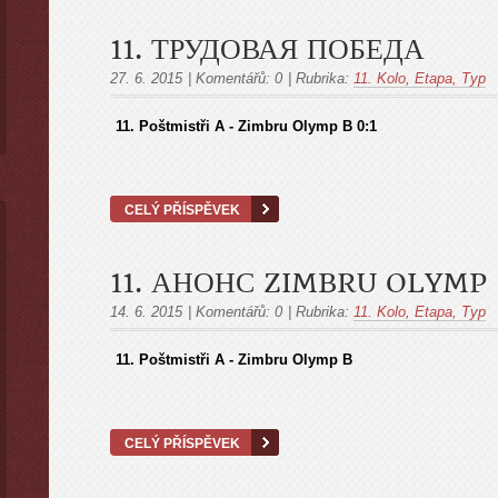
11. ТРУДОВАЯ ПОБЕДА
27. 6. 2015
|
Komentářů:
0
|
Rubrika:
11. Kolo, Etapa, Тур
11
. Poštmistři A - Zimbru Olymp B 0:1
CELÝ PŘÍSPĚVEK
11. АНОНС ZIMBRU OLYMP 
14. 6. 2015
|
Komentářů:
0
|
Rubrika:
11. Kolo, Etapa, Тур
11
. Poštmistři A - Zimbru Olymp B
CELÝ PŘÍSPĚVEK