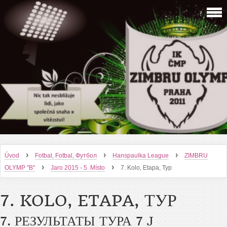
›
›
›
Úvod
Fotbal, Fotbal, Футбол
Hanspaulka League
ZIMBRU
›
›
OLYMP "B"
Jaro 2015 - 5. Místo
7. Kolo, Etapa, Тур
7. KOLO, ETAPA, ТУР
7. РЕЗУЛЬТАТЫ ТУРА 7 J