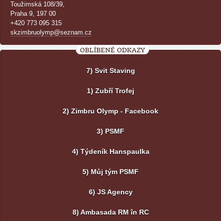
Toužimská 108/39,
Praha 9, 197 00
+420 773 095 315
skzimbruolymp@seznam.cz
OBLÍBENÉ ODKAZY
7) Svit Staving
1) Zubří Trofej
2) Zimbru Olymp - Facebook
3) PSMF
4) Týdeník Hanspaulka
5) Můj tým PSMF
6) JS Agency
8) Ambasada RM în RC