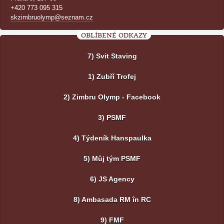
+420 773 095 315
skzimbruolymp@seznam.cz
OBLÍBENÉ ODKAZY
7) Svit Staving
1) Zubří Trofej
2) Zimbru Olymp - Facebook
3) PSMF
4) Týdeník Hanspaulka
5) Můj tým PSMF
6) JS Agency
8) Ambasada RM în RC
9) FMF