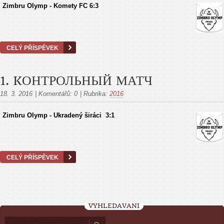
Zimbru Оlymp - Komety FC 6:3
CELÝ PŘÍSPĚVEK
1. KОНТРОЛЬНЫЙ МАТЧ
18. 3. 2016
|
Komentářů:
0
|
Rubrika:
2016
Zimbru Оlymp - Ukradený širáci 3:1
CELÝ PŘÍSPĚVEK
VYHLEDÁVÁNÍ