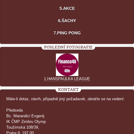
5.AKCE
6.ŠACHY
7.PING PONG
POSLEDNÍ FOTOGRAFIE
1.HANSPAULKA LEAGUE
KONTAKT
Máte-li dotaz, návrh, případně jiný požadavek, obraťte se na vedení:
Předseda
Bc. Marandici Evgenij
IK ČMP Zimbru Olymp
Toužimská 108/39,
Praha 9, 197 00