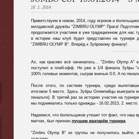
18. 1. 2014
Приветствуем в новом, 2014, году игроков и болельщико
молдавской дружбы "ZIMBRU OLYMP" Прага! Подготовка
продолжается участием в уже традиционном для нас 
ы
в истории наш клуб будет представлен на турнире
"ZIMBRU OLYMP B". Вперёд к Зубровому финалу!
. . . . . . . . . . . 
Ах, как красиво всё начиналось... "Zimbru Olymp A" 
поступил в плей-офф. Но уже в 1/4 финала Зубры "с
100% голевых моментов, сыграв вничью 0:0. A по пеналь
После этого, по системе турнира, среди вылетaвш
итоговое 5 место. Здесь Зубры Олимпийцы выиграли вс
пенальти). В третий раз за историю участия на турни
мы поднимались только однажды - 16.02.2013, 2. место.
Надеемся, что болельщиков утешит тот факт, что наш вр
матчах, был признан
лучшим вратарём турнира
.
"Zimbru Olymp B" из группы не получилось выйти, 
участниц.