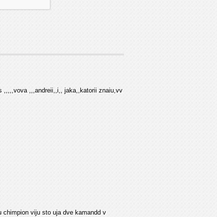
,,vova ,,,andreii,,i,, jaka,,katorii znaiu,vv
ru chimpion viju sto uja dve kamandd v