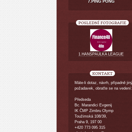
7.PING PONG
POSLEDNÍ FOTOGRAFIE
1.HANSPAULKA LEAGUE
KONTAKT
Máte-li dotaz, návrh, případně jin
požadavek, obraťte se na vedení:
Předseda
Bc. Marandici Evgenij
IK ČMP Zimbru Olymp
Toužimská 108/39,
Praha 9, 197 00
+420 773 095 315