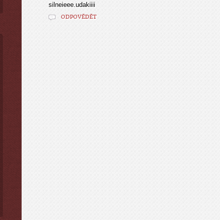
silneieee.udakiiii
ODPOVĚDĚT