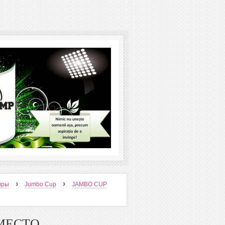
›
›
ниры
Jumbo Cup
JAMBO CUP
 МЕСТО.