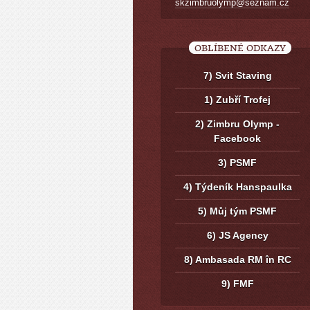
skzimbruolymp@seznam.cz
OBLÍBENÉ ODKAZY
7) Svit Staving
1) Zubří Trofej
2) Zimbru Olymp -
Facebook
3) PSMF
4) Týdeník Hanspaulka
5) Můj tým PSMF
6) JS Agency
8) Ambasada RM în RC
9) FMF