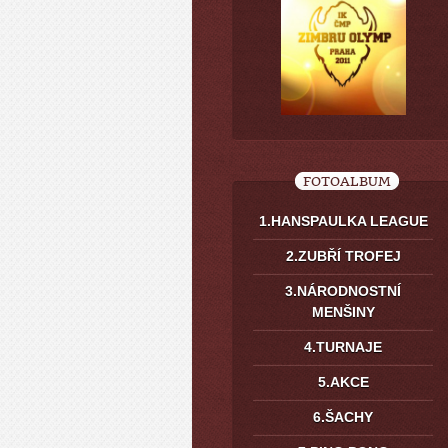
FOTOALBUM
1.HANSPAULKA LEAGUE
2.ZUBŘÍ TROFEJ
3.NÁRODNOSTNÍ
MENŠINY
4.TURNAJE
5.AKCE
6.ŠACHY