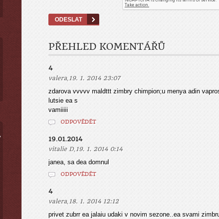
PŘEHLED KOMENTÁŘŮ
4
,
valera
19. 1. 2014 23:07
zdarova vvvvv maldttt zimbry chimpion;u menya adin vapros ,,,
lutsie ea s
vamiiiii
ODPOVĚDĚT
ý
19.01.2014
,
vitalie D
19. 1. 2014 0:14
janea, sa dea domnul
ODPOVĚDĚT
4
,
valera
18. 1. 2014 12:12
privet zubrr ea jalaiu udaki v novim sezone..ea svami zimb