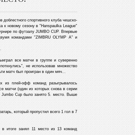
в доблестного спортивного клуба чешско-
 к новому сезону в "Hanspaulka Leaguе"
турнире по футзалу JUMBO CUP. Впервые
 двумя командами "ZIMBRU OLYMP А" и
.
выиграл все матчи в группе и суверенно
поткнулись", не использовав множество
ти матч был проигран в один мяч...
их из плей-офф команд разыгрывалось
е матчи (один из которых снова в серии
ре Jumbo Cup было занято 5. место. Выше
атарь, который пропустил всего 1 гол в 7
и в итоге занял 11 место из 13 команд