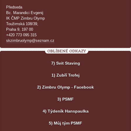
Předseda
Bc. Marandici Evgenij
IK ČMP Zimbru Olymp
Toužimská 108/39,
Praha 9, 197 00
+420 773 095 315
skzimbruolymp@seznam.cz
OBLÍBENÉ ODKAZY
7) Svit Staving
1) Zubří Trofej
2) Zimbru Olymp - Facebook
3) PSMF
4) Týdeník Hanspaulka
5) Můj tým PSMF