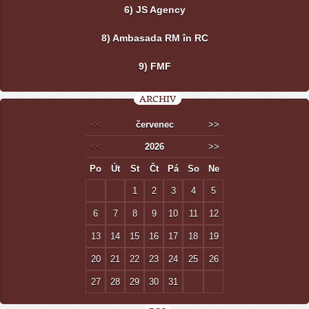
6) JS Agency
8) Ambasada RM în RC
9) FMF
ARCHIV
<<
červenec
>>
<<
2026
>>
Po
Út
St
Čt
Pá
So
Ne
1
2
3
4
5
6
7
8
9
10
11
12
13
14
15
16
17
18
19
20
21
22
23
24
25
26
27
28
29
30
31