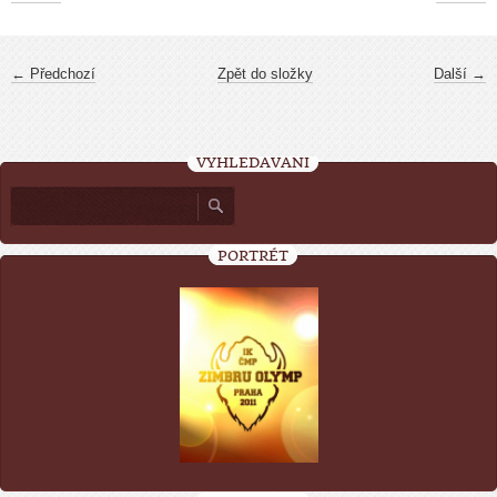
← Předchozí
Zpět do složky
Další →
VYHLEDÁVÁNÍ
PORTRÉT