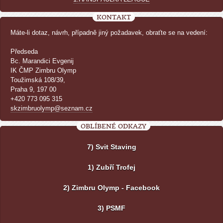
KONTAKT
Máte-li dotaz, návrh, případně jiný požadavek, obraťte se na vedení:
Předseda
Bc. Marandici Evgenij
IK ČMP Zimbru Olymp
Toužimská 108/39,
Praha 9, 197 00
+420 773 095 315
skzimbruolymp@seznam.cz
OBLÍBENÉ ODKAZY
7) Svit Staving
1) Zubří Trofej
2) Zimbru Olymp - Facebook
3) PSMF