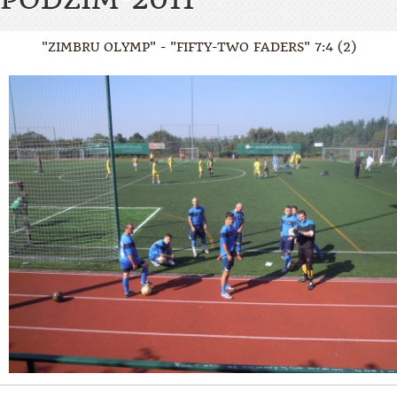
"ZIMBRU OLYMP" - "FIFTY-TWO FADERS" 7:4 (2)