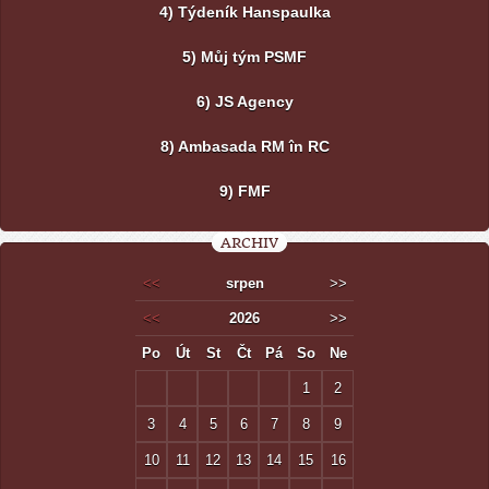
4) Týdeník Hanspaulka
5) Můj tým PSMF
6) JS Agency
8) Ambasada RM în RC
9) FMF
ARCHIV
<<
srpen
>>
<<
2026
>>
Po
Út
St
Čt
Pá
So
Ne
1
2
3
4
5
6
7
8
9
10
11
12
13
14
15
16