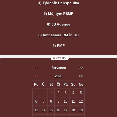
4) Týdeník Hanspaulka
5) Můj tým PSMF
6) JS Agency
8) Ambasada RM în RC
9) FMF
ARCHIV
<<
červenec
>>
<<
2026
>>
Po
Út
St
Čt
Pá
So
Ne
1
2
3
4
5
6
7
8
9
10
11
12
13
14
15
16
17
18
19