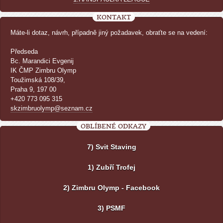
KONTAKT
Máte-li dotaz, návrh, případně jiný požadavek, obraťte se na vedení:
Předseda
Bc. Marandici Evgenij
IK ČMP Zimbru Olymp
Toužimská 108/39,
Praha 9, 197 00
+420 773 095 315
skzimbruolymp@seznam.cz
OBLÍBENÉ ODKAZY
7) Svit Staving
1) Zubří Trofej
2) Zimbru Olymp - Facebook
3) PSMF