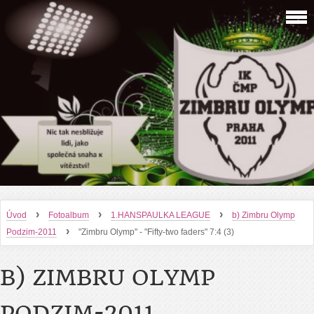
›
›
›
Úvod
Fotoalbum
1.HANSPAULKA LEAGUE
b) Zimbru Olymp
›
Podzim-2011
"Zimbru Olymp" - "Fifty-two faders" 7:4 (3)
B) ZIMBRU OLYMP
PODZIM-2011