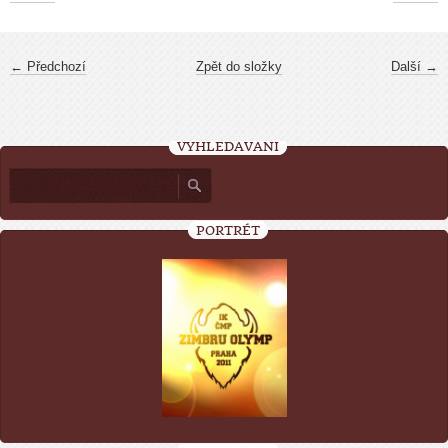
← Předchozí
Zpět do složky
Další →
VYHLEDÁVÁNÍ
PORTRÉT