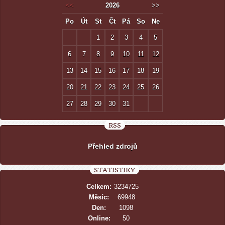
<<
2026
>>
Po
Út
St
Čt
Pá
So
Ne
1
2
3
4
5
6
7
8
9
10
11
12
13
14
15
16
17
18
19
20
21
22
23
24
25
26
27
28
29
30
31
RSS
Přehled zdrojů
STATISTIKY
Celkem:
3234725
Měsíc:
69948
Den:
1098
Online:
50