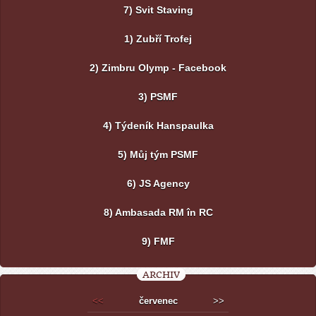
7) Svit Staving
1) Zubří Trofej
2) Zimbru Olymp - Facebook
3) PSMF
4) Týdeník Hanspaulka
5) Můj tým PSMF
6) JS Agency
8) Ambasada RM în RC
9) FMF
ARCHIV
<<
červenec
>>