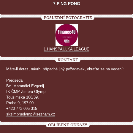
7.PING PONG
POSLEDNÍ FOTOGRAFIE
1.HANSPAULKA LEAGUE
KONTAKT
Máte-li dotaz, návrh, případně jiný požadavek, obraťte se na vedení:
Předseda
Bc. Marandici Evgenij
IK ČMP Zimbru Olymp
Toužimská 108/39,
Praha 9, 197 00
+420 773 095 315
skzimbruolymp@seznam.cz
OBLÍBENÉ ODKAZY