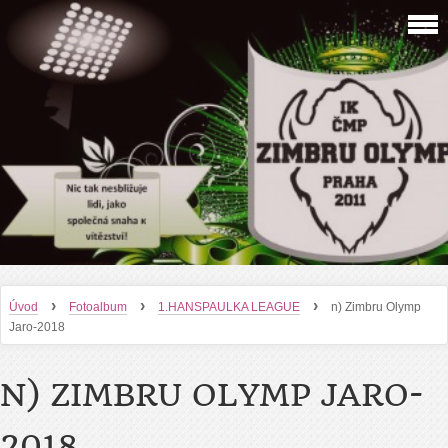
›
›
›
Úvod
Fotoalbum
1.HANSPAULKA LEAGUE
n) Zimbru Olymp
Jaro-2018
N) ZIMBRU OLYMP JARO-
2018