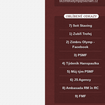
skzimbruolymp@seznam.cz
OBLÍBENÉ ODKAZY
7) Svit Staving
1) Zubří Trofej
2) Zimbru Olymp -
Facebook
3) PSMF
4) Týdeník Hanspaulka
5) Můj tým PSMF
6) JS Agency
8) Ambasada RM în RC
9) FMF