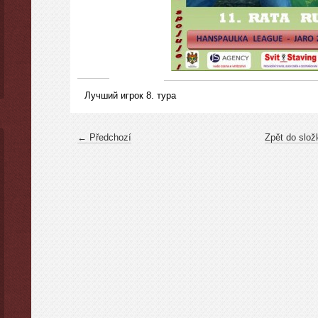
Лучший игрок 8. тура
← Předchozí
Zpět do slož