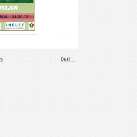
ky
Další →