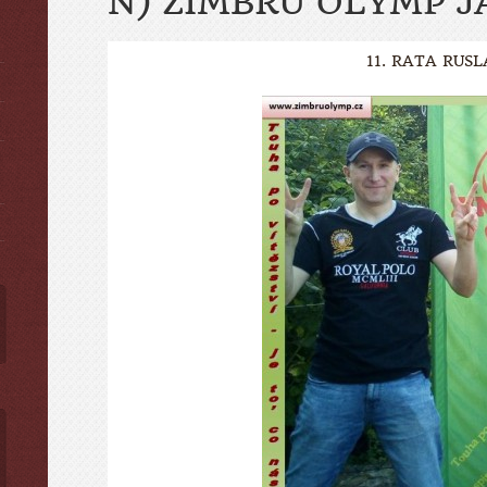
N) ZIMBRU OLYMP J
11. RATA RUS
ы