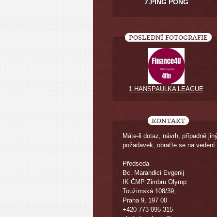
7.PING PONG
POSLEDNÍ FOTOGRAFIE
1.HANSPAULKA LEAGUE
KONTAKT
Máte-li dotaz, návrh, případně jin
požadavek, obraťte se na vedení:
Předseda
Bc. Marandici Evgenij
IK ČMP Zimbru Olymp
Toužimská 108/39,
Praha 9, 197 00
+420 773 095 315