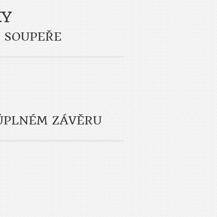
KY
D SOUPEŘE
 ÚPLNÉM ZÁVĚRU