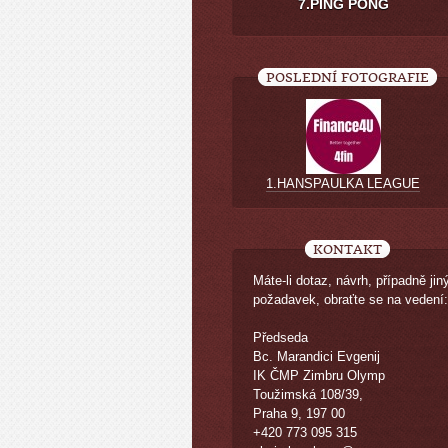
7.PING PONG
POSLEDNÍ FOTOGRAFIE
1.HANSPAULKA LEAGUE
KONTAKT
Máte-li dotaz, návrh, případně jin
požadavek, obraťte se na vedení:
Předseda
Bc. Marandici Evgenij
IK ČMP Zimbru Olymp
Toužimská 108/39,
Praha 9, 197 00
+420 773 095 315