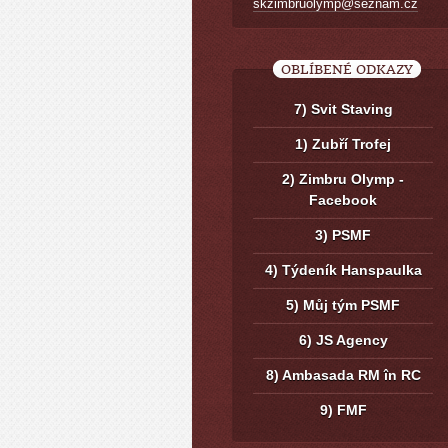
skzimbruolymp@seznam.cz
OBLÍBENÉ ODKAZY
7) Svit Staving
1) Zubří Trofej
2) Zimbru Olymp -
Facebook
3) PSMF
4) Týdeník Hanspaulka
5) Můj tým PSMF
6) JS Agency
8) Ambasada RM în RC
9) FMF