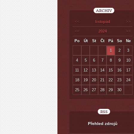
ARCHIV
<<
listopad
>>
<<
2024
>>
Po
Út
St
Čt
Pá
So
Ne
1
2
3
4
5
6
7
8
9
10
11
12
13
14
15
16
17
18
19
20
21
22
23
24
25
26
27
28
29
30
RSS
Přehled zdrojů