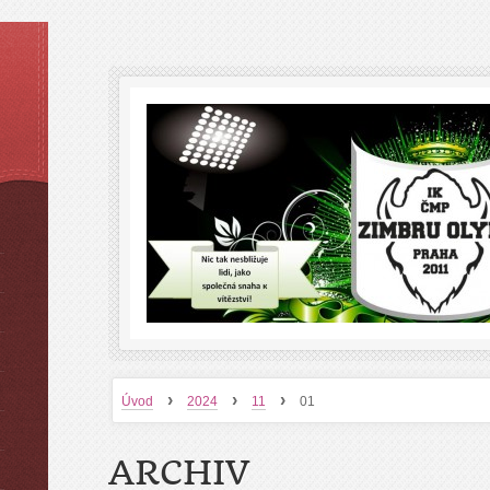
›
›
›
Úvod
2024
11
01
ARCHIV