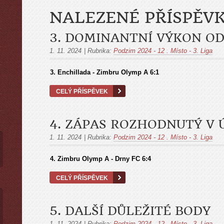
NALEZENÉ PŘÍSPĚV
3. DOMINANTNÍ VÝKON O
1. 11. 2024
|
Rubrika:
Podzim 2024 - 12 . Místo - 3. Liga
ы
3. Enchillada - Zimbru Olymp A
6:1
CELÝ PŘÍSPĚVEK
4. ZÁPAS ROZHODNUTÝ V
1. 11. 2024
|
Rubrika:
Podzim 2024 - 12 . Místo - 3. Liga
4. Zimbru Olymp A - Drny FC
6:4
CELÝ PŘÍSPĚVEK
5. DALŠÍ DŮLEŽITÉ BODY
1. 11. 2024
|
Rubrika:
Podzim 2024 - 12 . Místo - 3. Liga