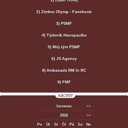
1) Zubří Trofej
2) Zimbru Olymp - Facebook
3) PSMF
4) Týdeník Hanspaulka
5) Můj tým PSMF
6) JS Agency
8) Ambasada RM în RC
9) FMF
ARCHIV
<<
červenec
>>
<<
2026
>>
Po
Út
St
Čt
Pá
So
Ne