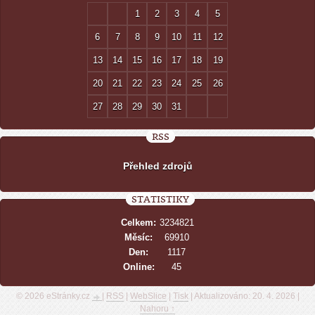
1
2
3
4
5
6
7
8
9
10
11
12
13
14
15
16
17
18
19
20
21
22
23
24
25
26
27
28
29
30
31
RSS
Přehled zdrojů
STATISTIKY
Celkem:
3234821
Měsíc:
69910
Den:
1117
Online:
45
© 2026 eStránky.cz
|
RSS
|
WebSlice
|
Tisk
|
Aktualizováno: 20. 4. 2026
|
Nahoru ↑