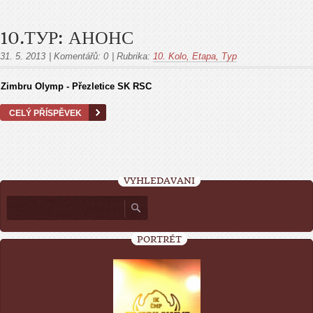
10.ТУР: АНОНС
31. 5. 2013
|
Komentářů:
0
|
Rubrika:
10. Kolo, Etapa, Тур
Zimbru Olymp - Přezletice SK RSC
CELÝ PŘÍSPĚVEK
VYHLEDÁVÁNÍ
PORTRÉT