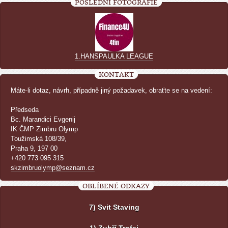
POSLEDNÍ FOTOGRAFIE
1.HANSPAULKA LEAGUE
KONTAKT
Máte-li dotaz, návrh, případně jiný požadavek, obraťte se na vedení:
Předseda
Bc. Marandici Evgenij
IK ČMP Zimbru Olymp
Toužimská 108/39,
Praha 9, 197 00
+420 773 095 315
skzimbruolymp@seznam.cz
OBLÍBENÉ ODKAZY
7) Svit Staving