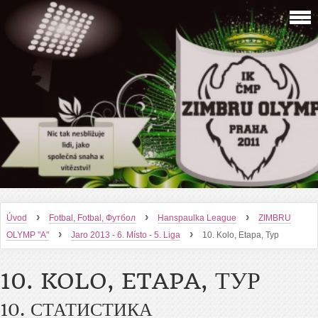
›
›
›
Úvod
Fotbal, Fotbal, Футбол
Hanspaulka League
ZIMBRU
›
›
OLYMP "A"
Jaro 2013 - 6. Místo - 5. Liga
10. Kolo, Etapa, Тур
10. KOLO, ETAPA, ТУР
10. СТАТИСТИКА