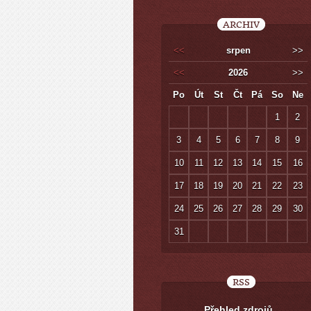
ARCHIV
<<
srpen
>>
<<
2026
>>
Po
Út
St
Čt
Pá
So
Ne
1
2
3
4
5
6
7
8
9
10
11
12
13
14
15
16
17
18
19
20
21
22
23
24
25
26
27
28
29
30
31
RSS
Přehled zdrojů