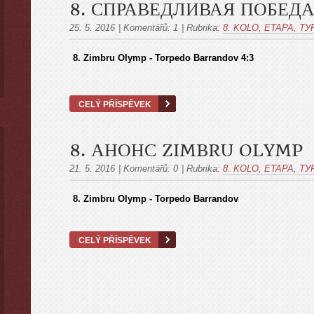
8. СПРАВЕДЛИВАЯ ПОБЕД
25. 5. 2016
|
Komentářů:
1
|
Rubrika:
8. KOLO, ETAPA, ТУ
8. Zimbru Olymp - Torpedo Barrandov 4:3
CELÝ PŘÍSPĚVEK
8. АНОНС ZIMBRU OLYMP
21. 5. 2016
|
Komentářů:
0
|
Rubrika:
8. KOLO, ETAPA, ТУ
8. Zimbru Olymp - Torpedo Barrandov
CELÝ PŘÍSPĚVEK