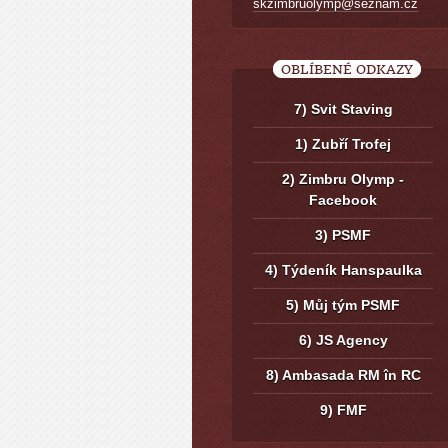
skzimbruolymp@seznam.cz
OBLÍBENÉ ODKAZY
7) Svit Staving
1) Zubří Trofej
2) Zimbru Olymp -
Facebook
3) PSMF
4) Týdeník Hanspaulka
5) Můj tým PSMF
6) JS Agency
8) Ambasada RM în RC
9) FMF