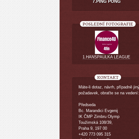
7.PING PONG
POSLEDNÍ FOTOGRAFIE
1.HANSPAULKA LEAGUE
KONTAKT
Máte-li dotaz, návrh, případně jin
požadavek, obraťte se na vedení:
Předseda
Bc. Marandici Evgenij
IK ČMP Zimbru Olymp
Toužimská 108/39,
Praha 9, 197 00
+420 773 095 315