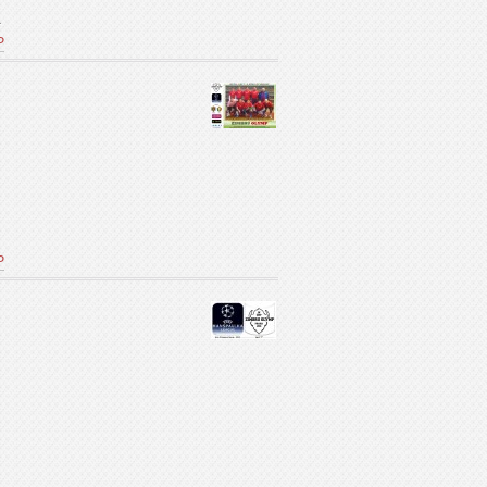
А
Р
Р