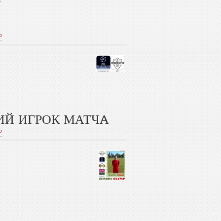
Р
Р
ИЙ ИГРОК МАТЧA
Р