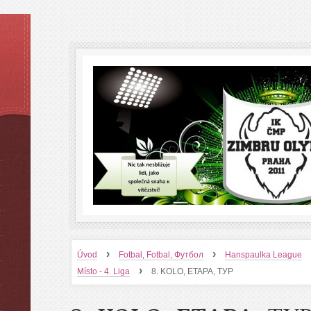
›
›
Úvod
Fotbal, Fotbal, Футбол
Hanspaulka League
›
Místo - 4. Liga
8. KOLO, ETAPA, ТУР