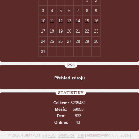
1
2
3
4
5
6
7
8
9
10
11
12
13
14
15
16
17
18
19
20
21
22
23
24
25
26
27
28
29
30
31
RSS
Přehled zdrojů
STATISTIKY
Celkem:
3235482
Měsíc:
69053
Den:
833
Online:
43
© 2026 eStránky.cz
|
RSS
|
WebSlice
|
Tisk
|
Aktualizováno: 8. 8. 2026
|