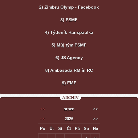
2) Zimbru Olymp - Facebook
3) PSMF
4) Týdeník Hanspaulka
5) Můj tým PSMF
6) JS Agency
8) Ambasada RM în RC
9) FMF
ARCHIV
<<
srpen
>>
<<
2026
>>
Po
Út
St
Čt
Pá
So
Ne