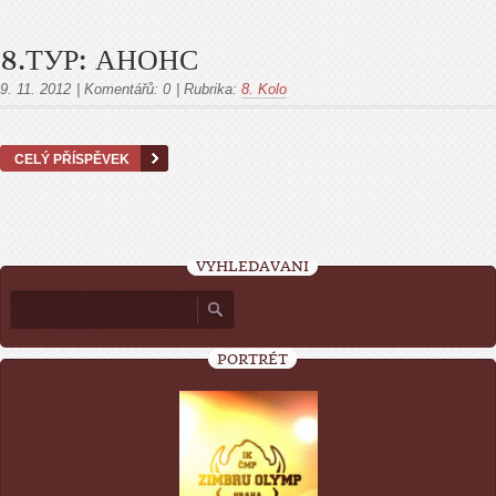
8.ТУР: АНОНС
9. 11. 2012
|
Komentářů:
0
|
Rubrika:
8. Kolo
CELÝ PŘÍSPĚVEK
VYHLEDÁVÁNÍ
PORTRÉT