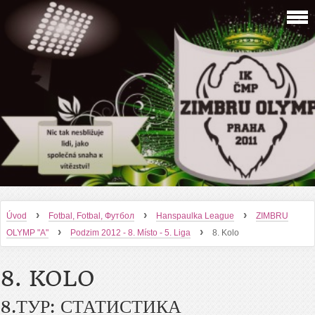
›
›
›
Úvod
Fotbal, Fotbal, Футбол
Hanspaulka League
ZIMBRU
›
›
OLYMP "A"
Podzim 2012 - 8. Místo - 5. Liga
8. Kolo
8. KOLO
8.ТУР: СТАТИСТИКА