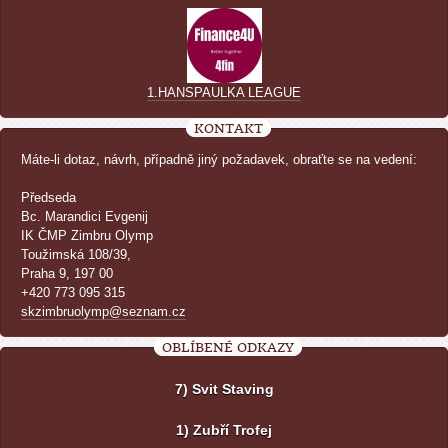
1.HANSPAULKA LEAGUE
KONTAKT
Máte-li dotaz, návrh, případně jiný požadavek, obraťte se na vedení:
Předseda
Bc. Marandici Evgenij
IK ČMP Zimbru Olymp
Toužimská 108/39,
Praha 9, 197 00
+420 773 095 315
skzimbruolymp@seznam.cz
OBLÍBENÉ ODKAZY
7) Svit Staving
1) Zubří Trofej