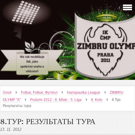
›
›
›
Úvod
Fotbal, Fotbal, Футбол
Hanspaulka League
ZIMBRU
›
›
›
OLYMP "A"
Podzim 2012 - 8. Místo - 5. Liga
8. Kolo
8.Тур:
Результаты тура
8.ТУР: РЕЗУЛЬТАТЫ ТУРА
13. 11. 2012