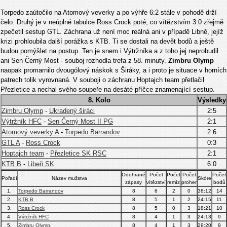
Torpedo zaútočilo na Atomový veverky a po výhře 6:2 stále v pohodě drží
čelo. Druhý je v neúplné tabulce Ross Crock poté, co vítězstvím 3:0 zřejmě
zpečetil sestup GTL. Záchrana už není moc reálná ani v případě Libně, jejíž
krizi prohloubila další porážka s KTB. Ti se dostali na devět bodů a ještě
budou pomýšlet na postup. Ten je snem i Výtržníka a z toho jej neprobudil
ani Sen Černý Most - souboj rozhodla trefa z 58. minuty.
Zimbru Olymp
naopak promarnilo dvougólový náskok s Širáky, a i proto je situace v horních
patrech tolik vyrovnaná. V souboji o záchranu Hoptajch team přetlačil
Přezletice a nechal svého soupeře na desáté příčce znamenající sestup.
8. Kolo
Výsledky
Zimbru Olymp
-
Ukradený širáci
2:5
Výtržník HFC
-
Sen Černý Most II PG
2:1
Atomový veverky A
-
Torpedo Barrandov
2:6
GTL A
-
Ross Crock
0:3
Hoptajch team
-
Přezletice SK RSC
2:1
KTB B
-
Libeň SK
6:0
Odehrané
Počet
Počet
Počet
Počet
Pořadí
Název mužstva
Skóre
zápasy
vítězství
remíz
proher
bodů
1.
Torpedo Barrandov
8
6
2
0
38:12
14
2.
KTB B
8
5
1
2
24:15
11
3.
Ross Crock
8
5
0
3
18:21
10
4.
Výtržník HFC
8
4
1
3
24:13
9
5.
Zimbru Olymp
8
4
1
3
29:20
9