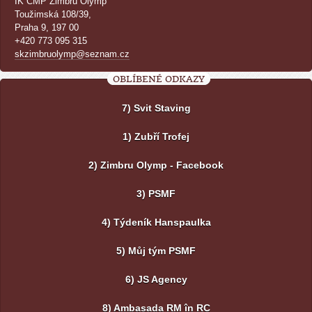
IK ČMP Zimbru Olymp
Toužimská 108/39,
Praha 9, 197 00
+420 773 095 315
skzimbruolymp@seznam.cz
OBLÍBENÉ ODKAZY
7) Svit Staving
1) Zubří Trofej
2) Zimbru Olymp - Facebook
3) PSMF
4) Týdeník Hanspaulka
5) Můj tým PSMF
6) JS Agency
8) Ambasada RM în RC