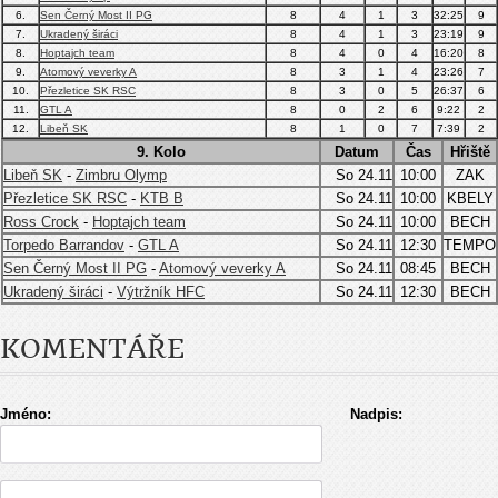
6.
Sen Černý Most II PG
8
4
1
3
32:25
9
7.
Ukradený širáci
8
4
1
3
23:19
9
8.
Hoptajch team
8
4
0
4
16:20
8
9.
Atomový veverky A
8
3
1
4
23:26
7
10.
Přezletice SK RSC
8
3
0
5
26:37
6
11.
GTL A
8
0
2
6
9:22
2
12.
Libeň SK
8
1
0
7
7:39
2
9. Kolo
Datum
Čas
Hřiště
Libeň SK
-
Zimbru Olymp
So 24.11
10:00
ZAK
Přezletice SK RSC
-
KTB B
So 24.11
10:00
KBELY
Ross Crock
-
Hoptajch team
So 24.11
10:00
BECH
Torpedo Barrandov
-
GTL A
So 24.11
12:30
TEMPO
Sen Černý Most II PG
-
Atomový veverky A
So 24.11
08:45
BECH
Ukradený širáci
-
Výtržník HFC
So 24.11
12:30
BECH
KOMENTÁŘE
Jméno:
Nadpis: