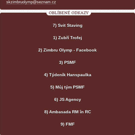
skzimbruolymp@seznam.cz
OBLÍBENÉ ODKAZY
7) Svit Staving
1) Zubří Trofej
2) Zimbru Olymp - Facebook
3) PSMF
4) Týdeník Hanspaulka
5) Můj tým PSMF
6) JS Agency
8) Ambasada RM în RC
9) FMF