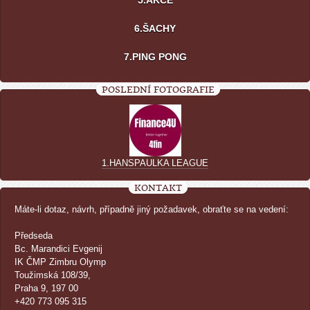
5.AKCE
6.ŠACHY
7.PING PONG
POSLEDNÍ FOTOGRAFIE
1.HANSPAULKA LEAGUE
KONTAKT
Máte-li dotaz, návrh, případně jiný požadavek, obraťte se na vedení:
Předseda
Bc. Marandici Evgenij
IK ČMP Zimbru Olymp
Toužimská 108/39,
Praha 9, 197 00
+420 773 095 315