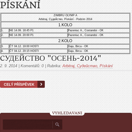
PÍSKÁNÍ
ZIMBRU OLYMP A
Arbitraj, Cудейство, Pískání - Podzim 2014
1.KOLO
1.
NE 14.09. 18:45 P1
Pazeniuc A., Costandoi - OK
2.
NE 14.09. 20:00 P1
Pazeniuc A.
, Costandoi - OK
2.KOLO
3.
ČT 04.12. 19:00 HOSTI
Gaju, Birca - OK
4.
ČT 04.12. 20:15 HOSTI
Gaju, Birca - OK
CУДЕЙСТВО "ОСЕНЬ-2014"
2. 9. 2014
|
Komentářů:
0
|
Rubrika:
Arbitraj, Cудейство, Pískání
CELÝ PŘÍSPĚVEK
VYHLEDÁVÁNÍ