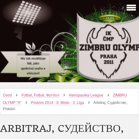
›
›
›
Úvod
Fotbal, Fotbal, Футбол
Hanspaulka League
ZIMBRU
›
›
OLYMP "A"
Podzim 2014 - 8. Místo - 3. Liga
Arbitraj, Cудейство,
Pískání
ARBITRAJ, CУДЕЙСТВО,