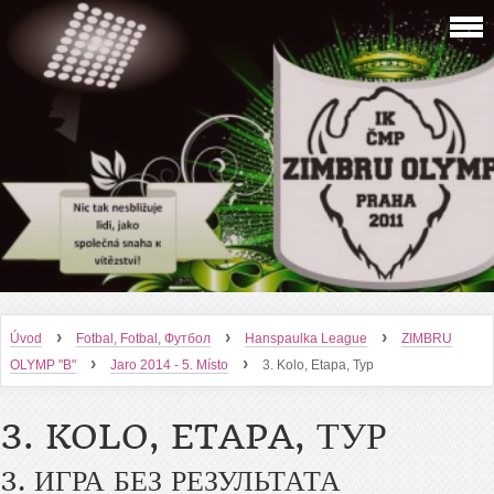
›
›
›
Úvod
Fotbal, Fotbal, Футбол
Hanspaulka League
ZIMBRU
›
›
OLYMP "B"
Jaro 2014 - 5. Místo
3. Kolo, Etapa, Тур
3. KOLO, ETAPA, ТУР
3. ИГРА БЕЗ РЕЗУЛЬТАТА