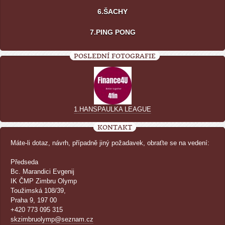
6.ŠACHY
7.PING PONG
POSLEDNÍ FOTOGRAFIE
1.HANSPAULKA LEAGUE
KONTAKT
Máte-li dotaz, návrh, případně jiný požadavek, obraťte se na vedení:
Předseda
Bc. Marandici Evgenij
IK ČMP Zimbru Olymp
Toužimská 108/39,
Praha 9, 197 00
+420 773 095 315
skzimbruolymp@seznam.cz