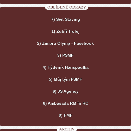
OBLÍBENÉ ODKAZY
7) Svit Staving
1) Zubří Trofej
2) Zimbru Olymp - Facebook
3) PSMF
4) Týdeník Hanspaulka
5) Můj tým PSMF
6) JS Agency
8) Ambasada RM în RC
9) FMF
ARCHIV