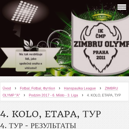
›
›
›
Úvod
Fotbal, Fotbal, Футбол
Hanspaulka League
ZIMBRU
›
›
OLYMP "A"
Podzim 2017 - 6. Místo - 3. Liga
4. KOLO, ETAPA, ТУР
4. KOLO, ETAPA, ТУР
4. ТУР - РЕЗУЛЬТАТЫ