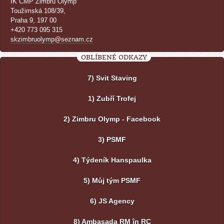
IK ČMP Zimbru Olymp
Toužimská 108/39,
Praha 9, 197 00
+420 773 095 315
skzimbruolymp@seznam.cz
OBLÍBENÉ ODKAZY
7) Svit Staving
1) Zubří Trofej
2) Zimbru Olymp - Facebook
3) PSMF
4) Týdeník Hanspaulka
5) Můj tým PSMF
6) JS Agency
8) Ambasada RM în RC