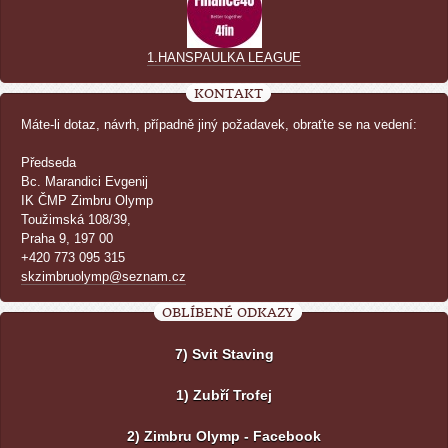
1.HANSPAULKA LEAGUE
KONTAKT
Máte-li dotaz, návrh, případně jiný požadavek, obraťte se na vedení:
Předseda
Bc. Marandici Evgenij
IK ČMP Zimbru Olymp
Toužimská 108/39,
Praha 9, 197 00
+420 773 095 315
skzimbruolymp@seznam.cz
OBLÍBENÉ ODKAZY
7) Svit Staving
1) Zubří Trofej
2) Zimbru Olymp - Facebook