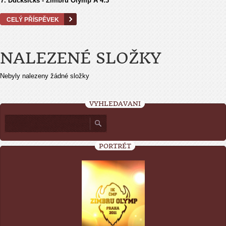
7. Ducksicks - Zimbru Olymp A 4:3
CELÝ PŘÍSPĚVEK
NALEZENÉ SLOŽKY
Nebyly nalezeny žádné složky
VYHLEDÁVÁNÍ
PORTRÉT