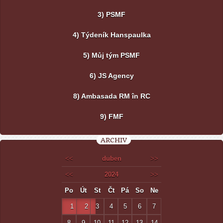
3) PSMF
4) Týdeník Hanspaulka
5) Můj tým PSMF
6) JS Agency
8) Ambasada RM în RC
9) FMF
ARCHIV
<<
duben
>>
<<
2024
>>
Po
Út
St
Čt
Pá
So
Ne
1
2
3
4
5
6
7
8
9
10
11
12
13
14