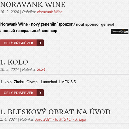
NORAVANK WINE
16. 2. 2024
|
Rubrika:
Noravank Wine
noul sponsor general
Noravank Wine - nový generální sponzor /
/
новый генеральный спонсор
CELÝ PŘÍSPĚVEK
1. KOLO
10. 3. 2024
|
Rubrika:
2024
1. kolo: Zimbru Olymp - Lunochod 1.MFK 3:5
CELÝ PŘÍSPĚVEK
1. BLESKOVÝ OBRAT NA ÚVOD
1. 4. 2024
|
Rubrika:
Jaro 2024 - 8. MÍSTO - 3. Liga