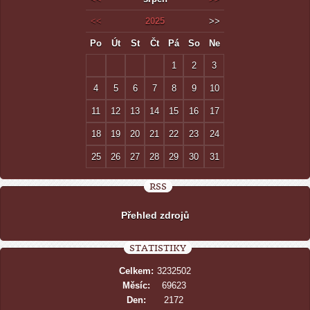
<<
2025
>>
Po
Út
St
Čt
Pá
So
Ne
1
2
3
4
5
6
7
8
9
10
11
12
13
14
15
16
17
18
19
20
21
22
23
24
25
26
27
28
29
30
31
RSS
Přehled zdrojů
STATISTIKY
Celkem:
3232502
Měsíc:
69623
Den:
2172