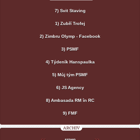
7) Svit Staving
1) Zubří Trofej
2) Zimbru Olymp - Facebook
3) PSMF
4) Týdeník Hanspaulka
5) Můj tým PSMF
6) JS Agency
8) Ambasada RM în RC
9) FMF
ARCHIV
<<
srpen
>>