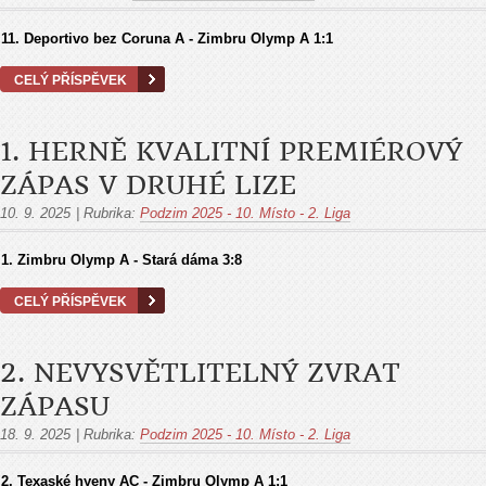
11.
Deportivo bez Coruna A - Zimbru Olymp A
1:1
CELÝ PŘÍSPĚVEK
1. HERNĚ KVALITNÍ PREMIÉROVÝ
ZÁPAS V DRUHÉ LIZE
10. 9. 2025
|
Rubrika:
Podzim 2025 - 10. Místo - 2. Liga
1.
Zimbru Olymp A - Stará dáma
3:8
CELÝ PŘÍSPĚVEK
2. NEVYSVĚTLITELNÝ ZVRAT
ZÁPASU
18. 9. 2025
|
Rubrika:
Podzim 2025 - 10. Místo - 2. Liga
2.
Texaské hyeny AC - Zimbru Olymp A
1:1