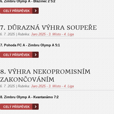
6. Zimbru Olymp A - Blázinec 2
5:2
CELÝ PŘÍSPĚVEK
7. DŮRAZNÁ VÝHRA SOUPEŘE
6. 7. 2025
|
Rubrika:
Jaro 2025 - 3. Místo - 4. Liga
7.
Pohoda FC A - Zimbru Olymp A
5:1
CELÝ PŘÍSPĚVEK
8. VÝHRA NEKOPROMISNÍM
ZAKONČOVÁNÍM
6. 7. 2025
|
Rubrika:
Jaro 2025 - 3. Místo - 4. Liga
8.
Zimbru Olymp A - Kvantanámo
7:2
CELÝ PŘÍSPĚVEK