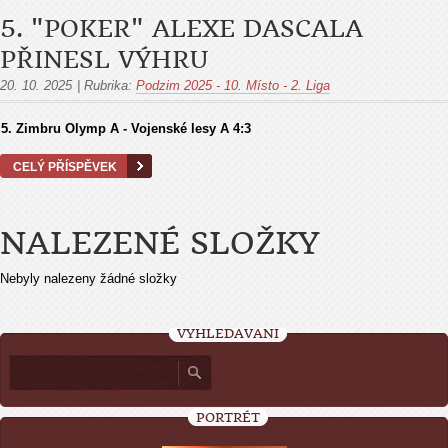
5. "POKER" ALEXE DASCALA
PŘINESL VÝHRU
20. 10. 2025
|
Rubrika:
Podzim 2025 - 10. Místo - 2. Liga
5.
Zimbru Olymp A - Vojenské lesy A
4:3
CELÝ PŘÍSPĚVEK
NALEZENÉ SLOŽKY
Nebyly nalezeny žádné složky
VYHLEDÁVÁNÍ
PORTRÉT