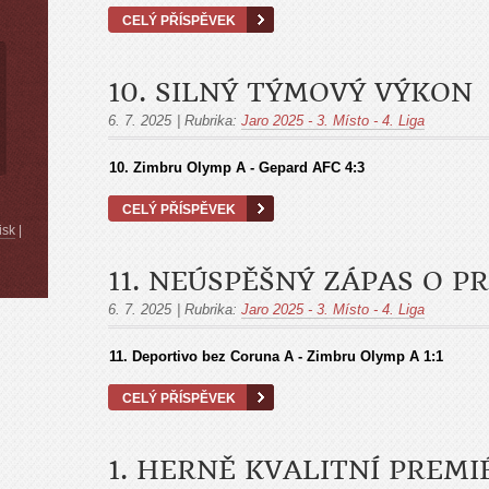
CELÝ PŘÍSPĚVEK
10. SILNÝ TÝMOVÝ VÝKON
6. 7. 2025
|
Rubrika:
Jaro 2025 - 3. Místo - 4. Liga
10.
Zimbru Olymp A - Gepard AFC
4:3
CELÝ PŘÍSPĚVEK
isk
|
11. NEÚSPĚŠNÝ ZÁPAS O P
6. 7. 2025
|
Rubrika:
Jaro 2025 - 3. Místo - 4. Liga
11.
Deportivo bez Coruna A - Zimbru Olymp A
1:1
CELÝ PŘÍSPĚVEK
1. HERNĚ KVALITNÍ PREMI