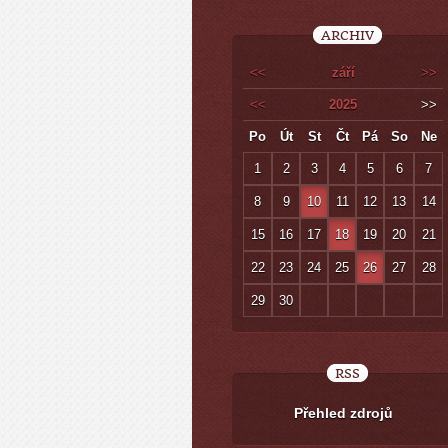
ARCHIV
<<
září
>>
<<
2025
>>
Po
Út
St
Čt
Pá
So
Ne
1
2
3
4
5
6
7
8
9
10
11
12
13
14
15
16
17
18
19
20
21
22
23
24
25
26
27
28
29
30
RSS
Přehled zdrojů