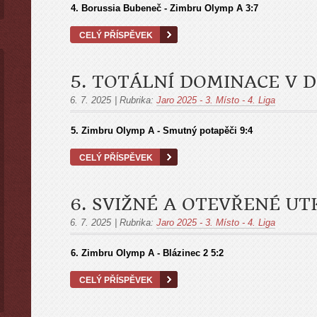
4. Borussia Bubeneč - Zimbru Olymp A 3:7
CELÝ PŘÍSPĚVEK
5. TOTÁLNÍ DOMINACE V
6. 7. 2025
|
Rubrika:
Jaro 2025 - 3. Místo - 4. Liga
5.
Zimbru Olymp A - Smutný potapěči
9:4
CELÝ PŘÍSPĚVEK
6. SVIŽNÉ A OTEVŘENÉ UT
6. 7. 2025
|
Rubrika:
Jaro 2025 - 3. Místo - 4. Liga
6. Zimbru Olymp A - Blázinec 2
5:2
CELÝ PŘÍSPĚVEK