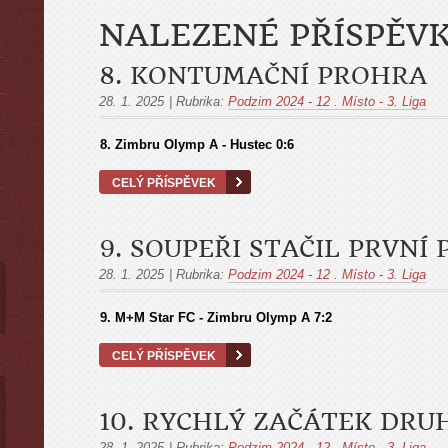
NALEZENÉ PŘÍSPĚV
8. KONTUMAČNÍ PROHRA
28. 1. 2025
|
Rubrika:
Podzim 2024 - 12 . Místo - 3. Liga
ы
8. Zimbru Olymp A - Hustec 0:6
CELÝ PŘÍSPĚVEK
9. SOUPEŘI STAČIL PRVNÍ
28. 1. 2025
|
Rubrika:
Podzim 2024 - 12 . Místo - 3. Liga
9. M+M Star FC - Zimbru Olymp A 7:2
CELÝ PŘÍSPĚVEK
10. RYCHLÝ ZAČÁTEK DR
28. 1. 2025
|
Rubrika:
Podzim 2024 - 12 . Místo - 3. Liga