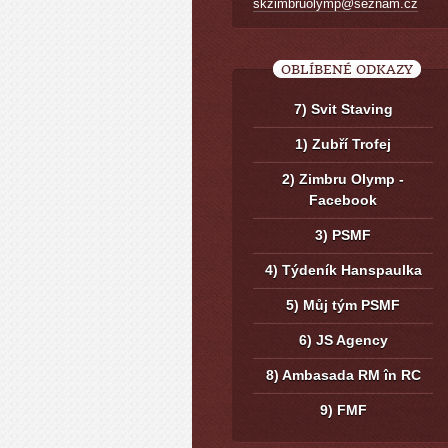
skzimbruolymp@seznam.cz
OBLÍBENÉ ODKAZY
7) Svit Staving
1) Zubří Trofej
2) Zimbru Olymp -
Facebook
3) PSMF
4) Týdeník Hanspaulka
5) Můj tým PSMF
6) JS Agency
8) Ambasada RM în RC
9) FMF