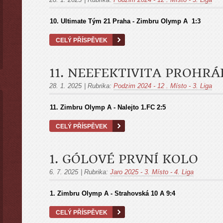
10. Ultimate Tým 21 Praha - Zimbru Olymp A 1:3
CELÝ PŘÍSPĚVEK
11. NEEFEKTIVITA PROHRÁ
28. 1. 2025
|
Rubrika:
Podzim 2024 - 12 . Místo - 3. Liga
11. Zimbru Olymp A - Nalejto 1.FC 2:5
CELÝ PŘÍSPĚVEK
1. GÓLOVÉ PRVNÍ KOLO
6. 7. 2025
|
Rubrika:
Jaro 2025 - 3. Místo - 4. Liga
1. Zimbru Olymp A - Strahovská 10 A
9:4
CELÝ PŘÍSPĚVEK