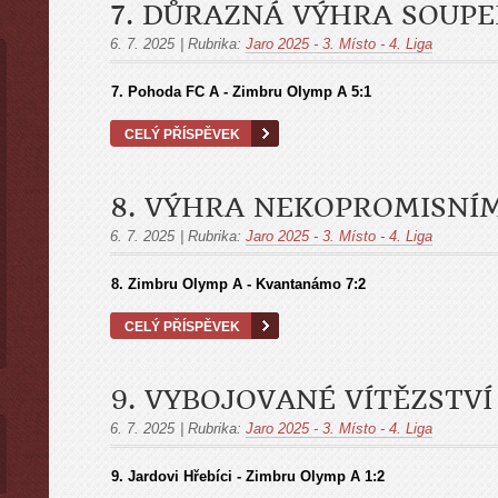
7. DŮRAZNÁ VÝHRA SOUPE
6. 7. 2025
|
Rubrika:
Jaro 2025 - 3. Místo - 4. Liga
7.
Pohoda FC A - Zimbru Olymp A
5:1
CELÝ PŘÍSPĚVEK
8. VÝHRA NEKOPROMISNÍ
6. 7. 2025
|
Rubrika:
Jaro 2025 - 3. Místo - 4. Liga
8.
Zimbru Olymp A - Kvantanámo
7:2
CELÝ PŘÍSPĚVEK
9. VYBOJOVANÉ VÍTĚZSTVÍ
6. 7. 2025
|
Rubrika:
Jaro 2025 - 3. Místo - 4. Liga
9.
Jardovi Hřebíci - Zimbru Olymp A
1:2