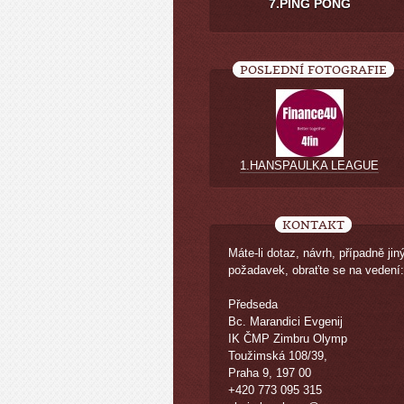
7.PING PONG
POSLEDNÍ FOTOGRAFIE
1.HANSPAULKA LEAGUE
KONTAKT
Máte-li dotaz, návrh, případně jin
požadavek, obraťte se na vedení:
Předseda
Bc. Marandici Evgenij
IK ČMP Zimbru Olymp
Toužimská 108/39,
Praha 9, 197 00
+420 773 095 315