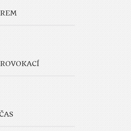
ĚREM
PROVOKACÍ
OČAS