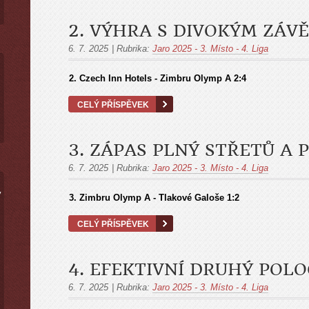
2. VÝHRA S DIVOKÝM ZÁV
6. 7. 2025
|
Rubrika:
Jaro 2025 - 3. Místo - 4. Liga
2.
Czech Inn Hotels - Zimbru Olymp A
2:4
CELÝ PŘÍSPĚVEK
3. ZÁPAS PLNÝ STŘETŮ A 
6. 7. 2025
|
Rubrika:
Jaro 2025 - 3. Místo - 4. Liga
ý
3. Zimbru Olymp A - Tlakové Galoše 1:2
CELÝ PŘÍSPĚVEK
4. EFEKTIVNÍ DRUHÝ POL
6. 7. 2025
|
Rubrika:
Jaro 2025 - 3. Místo - 4. Liga