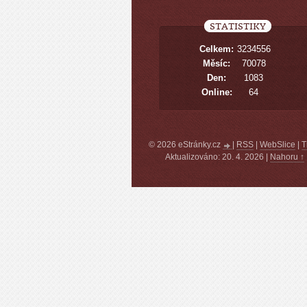
STATISTIKY
Celkem:
3234556
Měsíc:
70078
Den:
1083
Online:
64
© 2026 eStránky.cz
|
RSS
|
WebSlice
|
T
Aktualizováno: 20. 4. 2026
|
Nahoru ↑